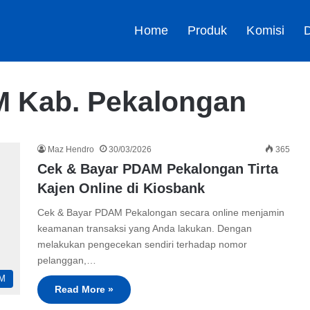
Home
Produk
Komisi
D
 Kab. Pekalongan
Maz Hendro
30/03/2026
365
Cek & Bayar PDAM Pekalongan Tirta
Kajen Online di Kiosbank
Cek & Bayar PDAM Pekalongan secara online menjamin
keamanan transaksi yang Anda lakukan. Dengan
melakukan pengecekan sendiri terhadap nomor
pelanggan,…
M
Read More »