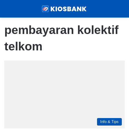
Menu
Sear
pembayaran kolektif
telkom
Info & Tips