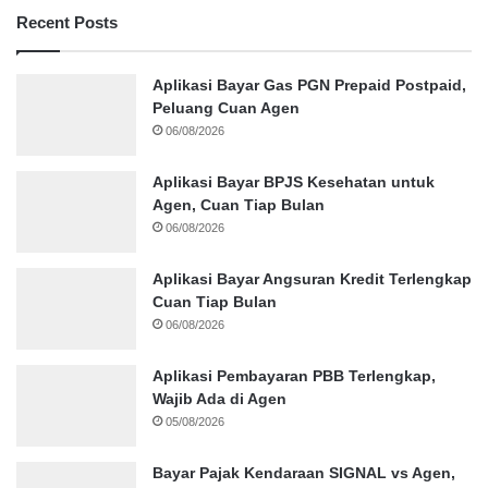
Recent Posts
Aplikasi Bayar Gas PGN Prepaid Postpaid,
Peluang Cuan Agen
06/08/2026
Aplikasi Bayar BPJS Kesehatan untuk
Agen, Cuan Tiap Bulan
06/08/2026
Aplikasi Bayar Angsuran Kredit Terlengkap
Cuan Tiap Bulan
06/08/2026
Aplikasi Pembayaran PBB Terlengkap,
Wajib Ada di Agen
05/08/2026
Bayar Pajak Kendaraan SIGNAL vs Agen,