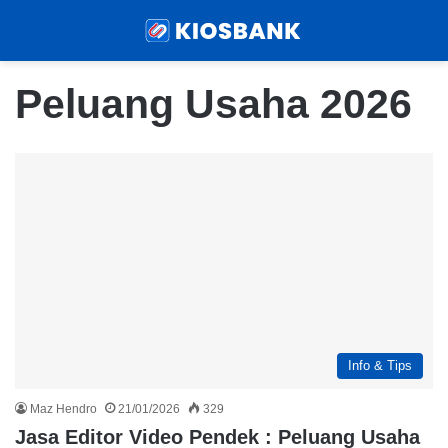
Menu
Sear
Peluang Usaha 2026
Info & Tips
Maz Hendro
21/01/2026
329
Jasa Editor Video Pendek : Peluang Usaha