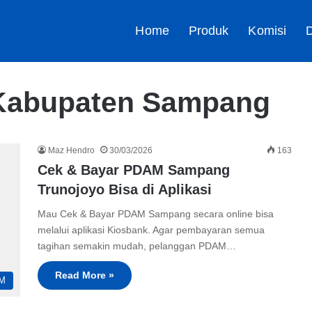
Home
Produk
Komisi
D
Kabupaten Sampang
Maz Hendro
30/03/2026
163
Cek & Bayar PDAM Sampang
Trunojoyo Bisa di Aplikasi
Mau Cek & Bayar PDAM Sampang secara online bisa
melalui aplikasi Kiosbank. Agar pembayaran semua
tagihan semakin mudah, pelanggan PDAM…
Read More »
M