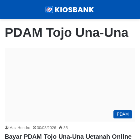
Menu
Sear
PDAM Tojo Una-Una
PDAM
Maz Hendro
30/03/2026
35
Bayar PDAM Tojo Una-Una Uetanah Online