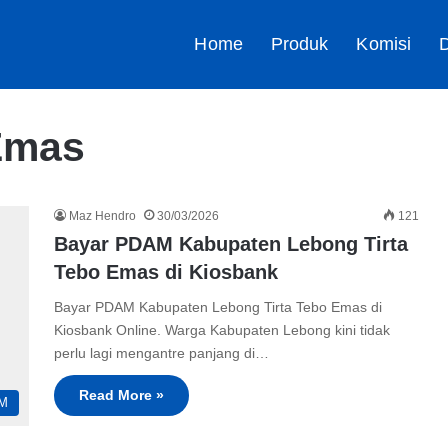
Home
Produk
Komisi
D
Emas
Maz Hendro
30/03/2026
121
Bayar PDAM Kabupaten Lebong Tirta
Tebo Emas di Kiosbank
Bayar PDAM Kabupaten Lebong Tirta Tebo Emas di
Kiosbank Online. Warga Kabupaten Lebong kini tidak
perlu lagi mengantre panjang di…
Read More »
M