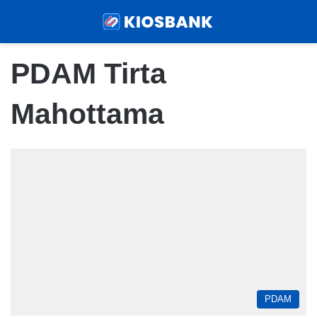
Menu
Sear
PDAM Tirta
Mahottama
PDAM