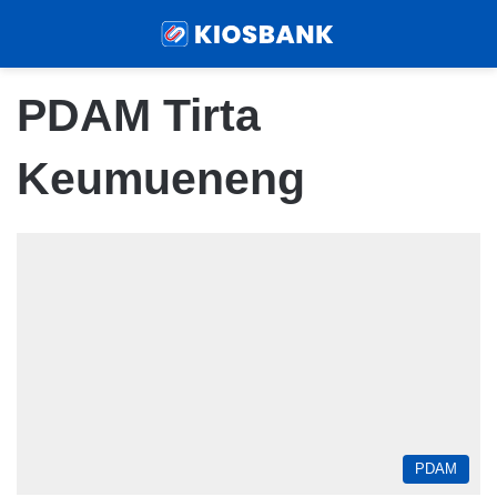
Menu
Sear
PDAM Tirta
Keumueneng
PDAM