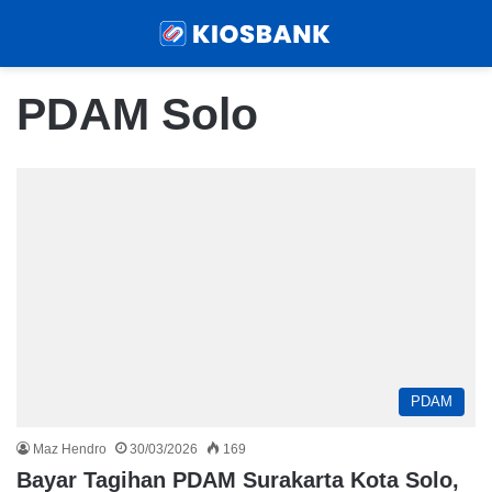
Menu
Sear
PDAM Solo
PDAM
Maz Hendro
30/03/2026
169
Bayar Tagihan PDAM Surakarta Kota Solo,