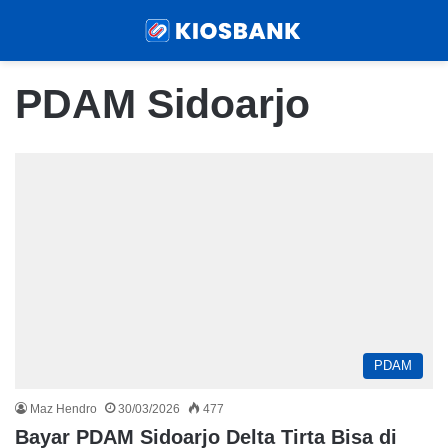
Menu
Sear
PDAM Sidoarjo
PDAM
Maz Hendro
30/03/2026
477
Bayar PDAM Sidoarjo Delta Tirta Bisa di