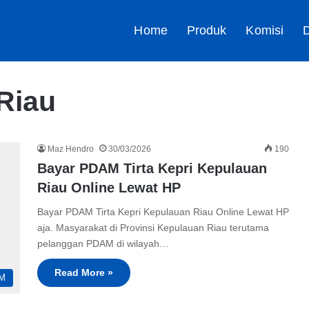
Home
Produk
Komisi
D
Riau
Maz Hendro
30/03/2026
190
Bayar PDAM Tirta Kepri Kepulauan
Riau Online Lewat HP
Bayar PDAM Tirta Kepri Kepulauan Riau Online Lewat HP
aja. Masyarakat di Provinsi Kepulauan Riau terutama
pelanggan PDAM di wilayah…
Read More »
M