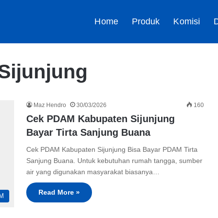
Home
Produk
Komisi
D
ijunjung
Maz Hendro
30/03/2026
160
Cek PDAM Kabupaten Sijunjung
Bayar Tirta Sanjung Buana
Cek PDAM Kabupaten Sijunjung Bisa Bayar PDAM Tirta
Sanjung Buana. Untuk kebutuhan rumah tangga, sumber
air yang digunakan masyarakat biasanya…
Read More »
M