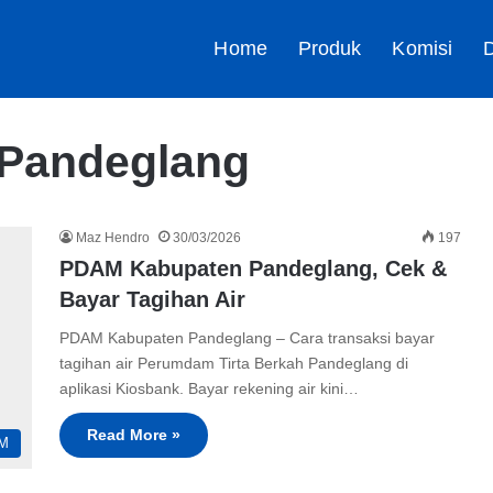
Home
Produk
Komisi
D
Pandeglang
Maz Hendro
30/03/2026
197
PDAM Kabupaten Pandeglang, Cek &
Bayar Tagihan Air
PDAM Kabupaten Pandeglang – Cara transaksi bayar
tagihan air Perumdam Tirta Berkah Pandeglang di
aplikasi Kiosbank. Bayar rekening air kini…
Read More »
M