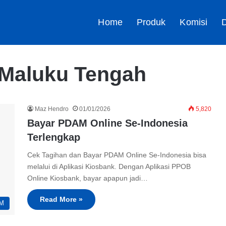
Home
Produk
Komisi
D
Maluku Tengah
Maz Hendro
01/01/2026
5,820
Bayar PDAM Online Se-Indonesia
Terlengkap
Cek Tagihan dan Bayar PDAM Online Se-Indonesia bisa
melalui di Aplikasi Kiosbank. Dengan Aplikasi PPOB
Online Kiosbank, bayar apapun jadi…
Read More »
M