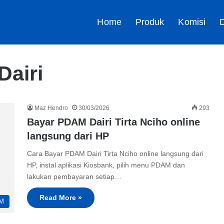
Home
Produk
Komisi
D
airi
Maz Hendro
30/03/2026
293
Bayar PDAM Dairi Tirta Nciho online
langsung dari HP
Cara Bayar PDAM Dairi Tirta Nciho online langsung dari
HP, instal aplikasi Kiosbank, pilih menu PDAM dan
lakukan pembayaran setiap…
Read More »
M