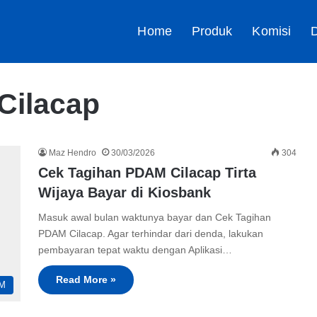
Home
Produk
Komisi
D
Cilacap
Maz Hendro
30/03/2026
304
Cek Tagihan PDAM Cilacap Tirta
Wijaya Bayar di Kiosbank
Masuk awal bulan waktunya bayar dan Cek Tagihan
PDAM Cilacap. Agar terhindar dari denda, lakukan
pembayaran tepat waktu dengan Aplikasi…
Read More »
M