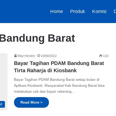
Home
Produk
Komisi
D
Bandung Barat
Maz Hendro
10/08/2022
110
Bayar Tagihan PDAM Bandung Barat
Tirta Raharja di Kiosbank
Bayar Tagihan PDAM Bandung Barat setiap bulan di
Aplikasi Kiosbank. Masyarakat Kab Bandung Barat bisa
melakukan cek dan bayar rekening…
Read More »
M