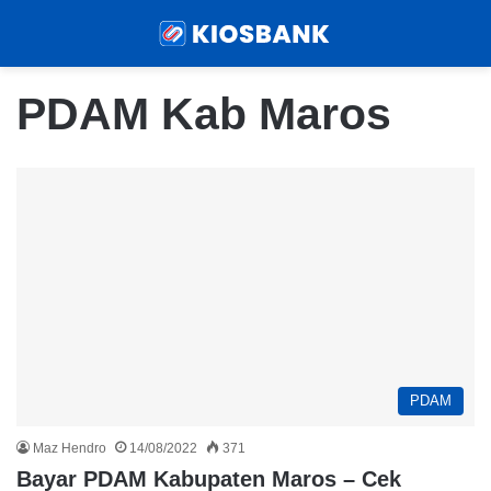
Menu
Sear
PDAM Kab Maros
PDAM
Maz Hendro
14/08/2022
371
Bayar PDAM Kabupaten Maros – Cek