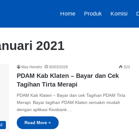
Home
Produk
Komisi
D
anuari 2021
Maz Hendro
30/03/2026
323
PDAM Kab Klaten – Bayar dan Cek
Tagihan Tirta Merapi
PDAM Kab Klaten – Bayar dan cek Tagihan PDAM Tirta
Merapi. Bayar tagihan PDAM Klaten semakin mudah
dengan aplikasi Kiosbank.…
Read More »
M