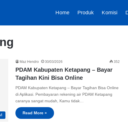
Home
Produk
Komisi
D
ng
Maz Hendro
30/03/2026
352
PDAM Kabupaten Ketapang – Bayar
Tagihan Kini Bisa Online
PDAM Kabupaten Ketapang – Bayar Tagihan Bisa Online
di Aplikasi. Pembayaran rekening air PDAM Ketapang
caranya sangat mudah, Kamu tidak…
Read More »
M