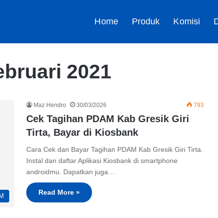
Home
Produk
Komisi
D
ebruari 2021
Maz Hendro
30/03/2026
793
Cek Tagihan PDAM Kab Gresik Giri
Tirta, Bayar di Kiosbank
Cara Cek dan Bayar Tagihan PDAM Kab Gresik Giri Tirta.
Instal dan daftar Aplikasi Kiosbank di smartphone
androidmu. Dapatkan juga…
Read More »
M