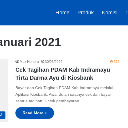
Home
Produk
Komisi
D
anuari 2021
Maz Hendro
30/03/2026
511
Cek Tagihan PDAM Kab Indramayu
Tirta Darma Ayu di Kiosbank
Bayar dan Cek Tagihan PDAM Kab Indramayu melalui
Aplikasi Kiosbank. Awal Bulan saatnya cek dan bayar
semua tagihan. Untuk pembayaran…
Read More »
M