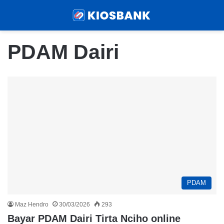
Menu
Sear
PDAM Dairi
PDAM
Maz Hendro
30/03/2026
293
Bayar PDAM Dairi Tirta Nciho online