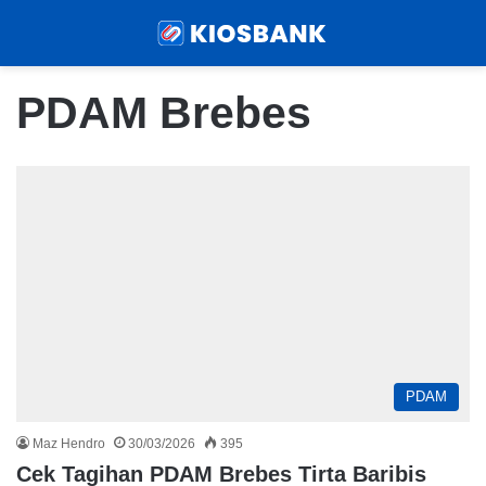
Menu
Sear
PDAM Brebes
PDAM
Maz Hendro
30/03/2026
395
Cek Tagihan PDAM Brebes Tirta Baribis