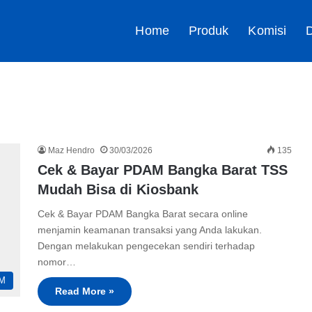
Home
Produk
Komisi
D
Maz Hendro
30/03/2026
135
Cek & Bayar PDAM Bangka Barat TSS
Mudah Bisa di Kiosbank
Cek & Bayar PDAM Bangka Barat secara online
menjamin keamanan transaksi yang Anda lakukan.
Dengan melakukan pengecekan sendiri terhadap
nomor…
M
Read More »