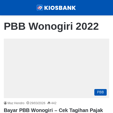
Menu
Sear
PBB Wonogiri 2022
PBB
Maz Hendro
29/03/2026
442
Bayar PBB Wonogiri – Cek Tagihan Pajak