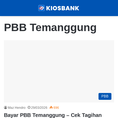
Menu
Sear
PBB Temanggung
PBB
Maz Hendro
29/03/2026
696
Bayar PBB Temanggung – Cek Tagihan