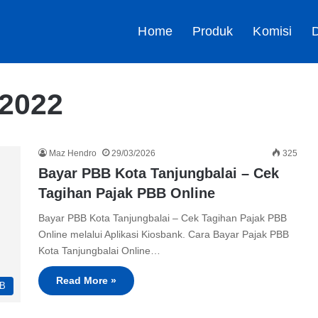
Home
Produk
Komisi
D
 2022
Maz Hendro
29/03/2026
325
Bayar PBB Kota Tanjungbalai – Cek
Tagihan Pajak PBB Online
Bayar PBB Kota Tanjungbalai – Cek Tagihan Pajak PBB
Online melalui Aplikasi Kiosbank. Cara Bayar Pajak PBB
Kota Tanjungbalai Online…
Read More »
B