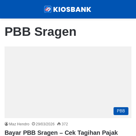
Menu
Sear
PBB Sragen
PBB
Maz Hendro
29/03/2026
372
Bayar PBB Sragen – Cek Tagihan Pajak