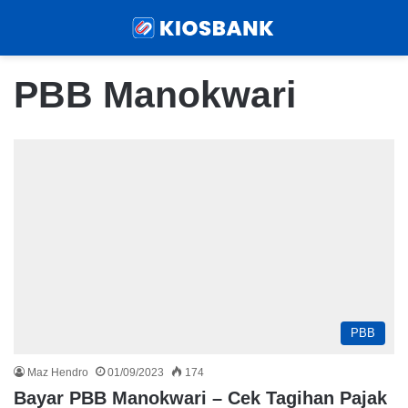
Menu
Sear
PBB Manokwari
PBB
Maz Hendro
01/09/2023
174
Bayar PBB Manokwari – Cek Tagihan Pajak