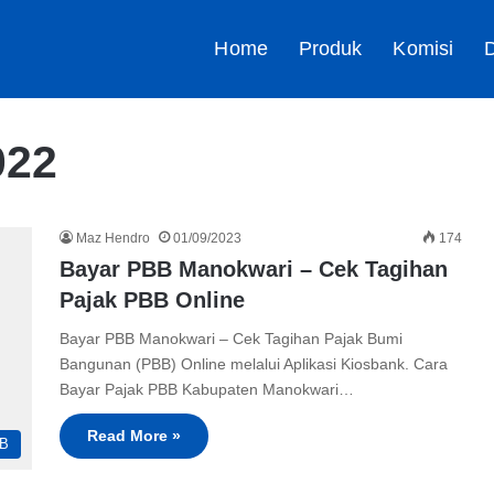
Home
Produk
Komisi
D
022
Maz Hendro
01/09/2023
174
Bayar PBB Manokwari – Cek Tagihan
Pajak PBB Online
Bayar PBB Manokwari – Cek Tagihan Pajak Bumi
Bangunan (PBB) Online melalui Aplikasi Kiosbank. Cara
Bayar Pajak PBB Kabupaten Manokwari…
Read More »
B