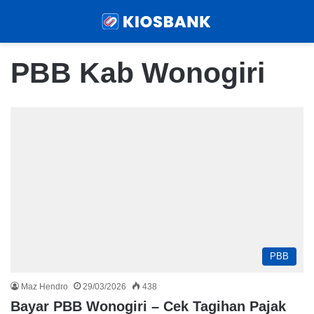
Menu
Sear
PBB Kab Wonogiri
PBB
Maz Hendro
29/03/2026
438
Bayar PBB Wonogiri – Cek Tagihan Pajak