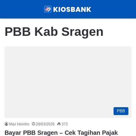
Menu
Sear
PBB Kab Sragen
PBB
Maz Hendro
29/03/2026
372
Bayar PBB Sragen – Cek Tagihan Pajak