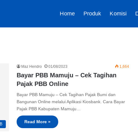
Home
Produk
Komisi
D
Maz Hendro
01/08/2023
1,664
Bayar PBB Mamuju – Cek Tagihan
Pajak PBB Online
Bayar PBB Mamuju – Cek Tagihan Pajak Bumi dan
Bangunan Online melalui Aplikasi Kiosbank. Cara Bayar
Pajak PBB Kabupaten Mamuju…
Read More »
B