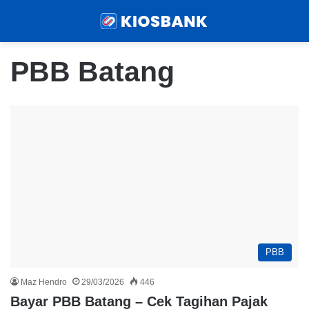
Menu
Sear
PBB Batang
PBB
Maz Hendro
29/03/2026
446
Bayar PBB Batang – Cek Tagihan Pajak