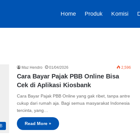
Home
Produk
Komisi
D
Maz Hendro
01/04/2026
2,596
Cara Bayar Pajak PBB Online Bisa
Cek di Aplikasi Kiosbank
Cara Bayar Pajak PBB Online yang gak ribet, tanpa antre
cukup dari rumah aja. Bagi semua masyarakat Indonesia
tercinta, yang…
Read More »
B