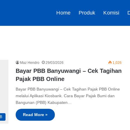
Home
Produk
Komisi
D
Maz Hendro
29/03/2026
1,026
Bayar PBB Banyuwangi – Cek Tagihan
Pajak PBB Online
Bayar PBB Banyuwangi – Cek Tagihan Pajak PBB Online
melalui Aplikasi Kiosbank. Cara Bayar Pajak Bumi dan
Bangunan (PBB) Kabupaten…
Read More »
B