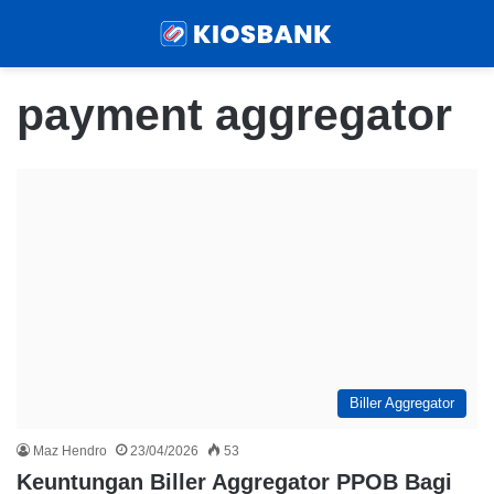
Menu
Sear
payment aggregator
Biller Aggregator
Maz Hendro
23/04/2026
53
Keuntungan Biller Aggregator PPOB Bagi