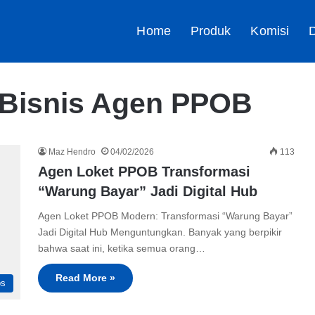
Home
Produk
Komisi
D
Bisnis Agen PPOB
Maz Hendro
04/02/2026
113
Agen Loket PPOB Transformasi
“Warung Bayar” Jadi Digital Hub
Agen Loket PPOB Modern: Transformasi “Warung Bayar”
Jadi Digital Hub Menguntungkan. Banyak yang berpikir
bahwa saat ini, ketika semua orang…
Read More »
ps