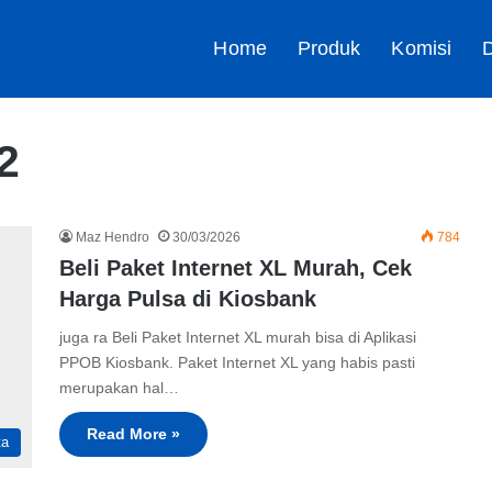
Home
Produk
Komisi
D
2
Maz Hendro
30/03/2026
784
Beli Paket Internet XL Murah, Cek
Harga Pulsa di Kiosbank
juga ra Beli Paket Internet XL murah bisa di Aplikasi
PPOB Kiosbank. Paket Internet XL yang habis pasti
merupakan hal…
Read More »
ta