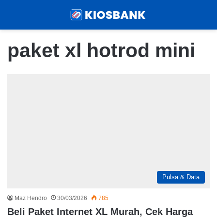
Menu
Sear
paket xl hotrod mini
Pulsa & Data
Maz Hendro
30/03/2026
785
Beli Paket Internet XL Murah, Cek Harga