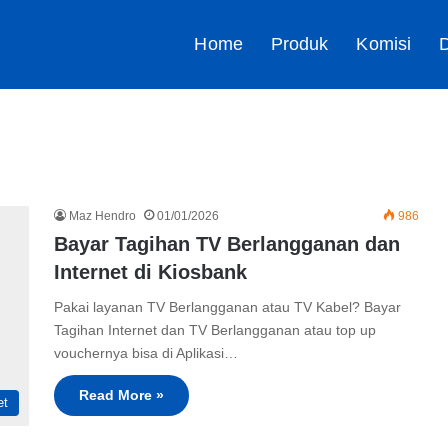
Home
Produk
Komisi
D
Maz Hendro
01/01/2026
986
Bayar Tagihan TV Berlangganan dan
Internet di Kiosbank
Pakai layanan TV Berlangganan atau TV Kabel? Bayar
Tagihan Internet dan TV Berlangganan atau top up
vouchernya bisa di Aplikasi…
Read More »
et