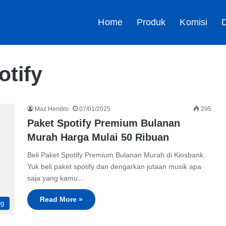
Home
Produk
Komisi
D
tify
Maz Hendro
07/01/2025
295
Paket Spotify Premium Bulanan
Murah Harga Mulai 50 Ribuan
Beli Paket Spotify Premium Bulanan Murah di Kiosbank.
Yuk beli paket spotify dan dengarkan jutaan musik apa
saja yang kamu…
Read More »
ng