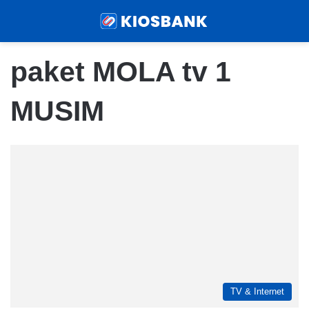
Menu
Sear
paket MOLA tv 1
MUSIM
TV & Internet