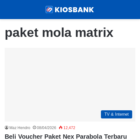
Menu
Sear
paket mola matrix
TV & Internet
Maz Hendro
08/04/2026
12,472
Beli Voucher Paket Nex Parabola Terbaru