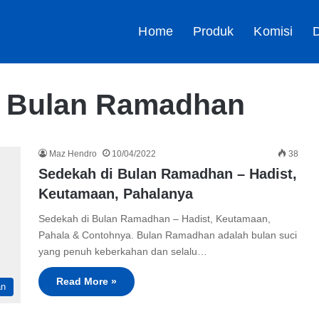
Home
Produk
Komisi
D
i Bulan Ramadhan
Maz Hendro
10/04/2022
38
Sedekah di Bulan Ramadhan – Hadist,
Keutamaan, Pahalanya
Sedekah di Bulan Ramadhan – Hadist, Keutamaan,
Pahala & Contohnya. Bulan Ramadhan adalah bulan suci
yang penuh keberkahan dan selalu…
Read More »
an