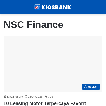
Menu
Sear
NSC Finance
Angsuran
Maz Hendro
15/04/2026
328
10 Leasing Motor Terpercaya Favorit