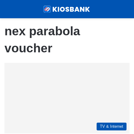
Menu
Sear
nex parabola
voucher
TV & Internet