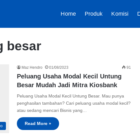
Home
Produk
Komisi
D
g besar
Maz Hendro
01/08/2023
91
Peluang Usaha Modal Kecil Untung
Besar Mudah Jadi Mitra Kiosbank
Peluang Usaha Modal Kecil Untung Besar. Mau punya
penghasilan tambahan? Cari peluang usaha modal kecil?
atau sedang mencari Bisnis yang…
Read More »
eo